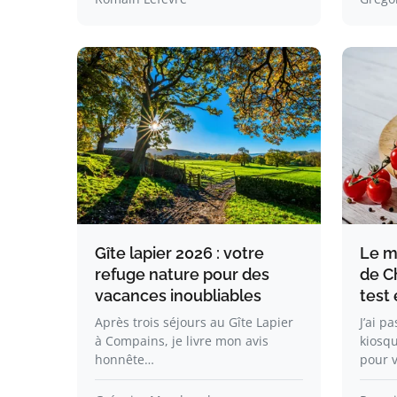
Gîte lapier 2026 : votre
Le me
refuge nature pour des
de C
vacances inoubliables
test 
Après trois séjours au Gîte Lapier
J’ai p
à Compains, je livre mon avis
kiosq
honnête…
pour 