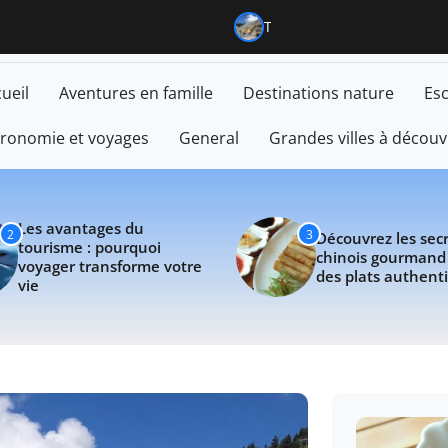
lités et d'informations
 : pourquoi voyager transforme votre vie
Découvrez les secret
ueil
Aventures en famille
Destinations nature
Es
ronomie et voyages
General
Grandes villes à découv
Les avantages du
2
3
Découvrez les sec
tourisme : pourquoi
chinois gourmand
voyager transforme votre
des plats authent
vie