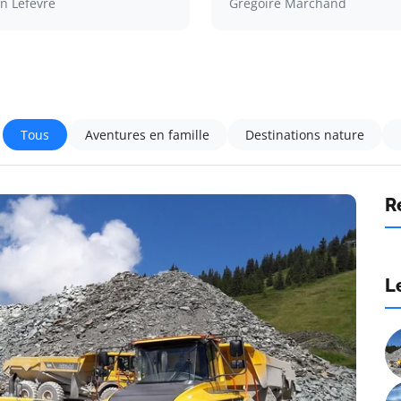
n Lefèvre
Grégoire Marchand
Tous
Aventures en famille
Destinations nature
R
L