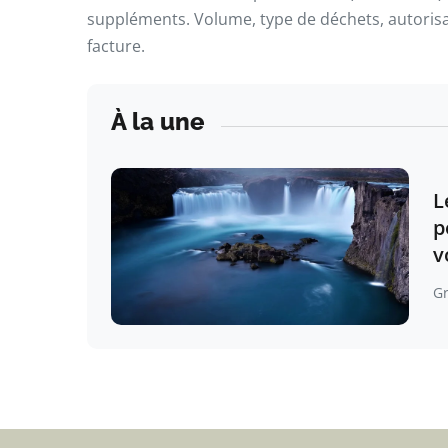
suppléments. Volume, type de déchets, autorisat
facture.
À la une
L
p
v
G