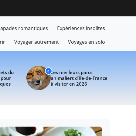
s du chinois gourmand pour des plats authentiques
Les meilleu
capades romantiques
Expériences insolites
rir
Voyager autrement
Voyages en solo
4
rets du
Les meilleurs parcs
 pour
animaliers d’Île-de-France
iques
à visiter en 2026