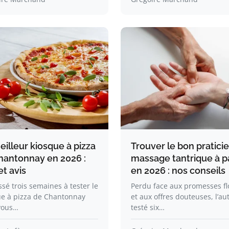
illeur kiosque à pizza
Trouver le bon pratici
hantonnay en 2026 :
massage tantrique à p
et avis
en 2026 : nos conseils
assé trois semaines à tester le
Perdu face aux promesses f
ue à pizza de Chantonnay
et aux offres douteuses, l’au
vous…
testé six…