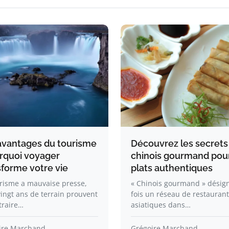
avantages du tourisme
Découvrez les secrets
urquoi voyager
chinois gourmand pou
sforme votre vie
plats authentiques
risme a mauvaise presse,
« Chinois gourmand » désign
ingt ans de terrain prouvent
fois un réseau de restauran
traire…
asiatiques dans…
ire Marchand
Grégoire Marchand