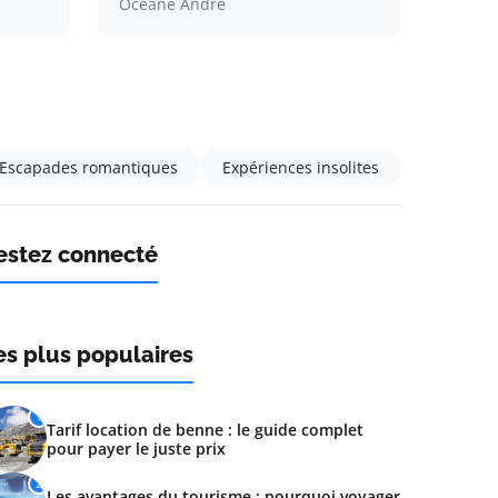
Océane André
Escapades romantiques
Expériences insolites
estez connecté
es plus populaires
1
Tarif location de benne : le guide complet
pour payer le juste prix
2
Les avantages du tourisme : pourquoi voyager