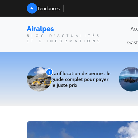
Airalpes - Blog d'actua
uide complet pour payer le juste prix
Tendances
Les avantages du tourisme
Airalpes
Acc
BLOG D'ACTUALITÉS
ET D'INFORMATIONS
Gast
1
Tarif location de benne : le
guide complet pour payer
le juste prix