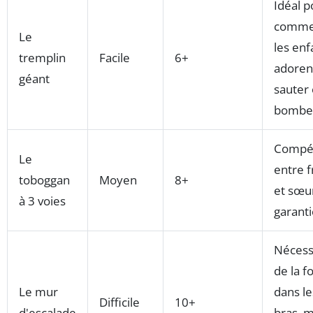
Idéal p
comme
Le
les enf
tremplin
Facile
6+
adoren
géant
sauter
bombe
Compét
Le
entre f
toboggan
Moyen
8+
et sœu
à 3 voies
garanti
Nécess
de la f
Le mur
dans le
Difficile
10+
d'escalade
bras, 