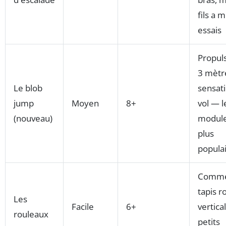
fils a m
essais
Propuls
3 mètr
Le blob
sensat
jump
Moyen
8+
vol — l
(nouveau)
module
plus
popula
Comme
tapis r
Les
Facile
6+
vertical
rouleaux
petits