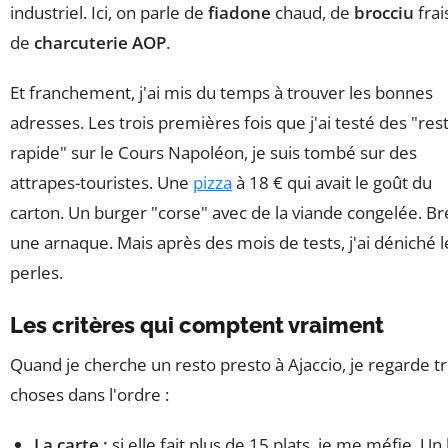
industriel. Ici, on parle de
fiadone
chaud, de
brocciu
frai
de
charcuterie AOP
.
Et franchement, j'ai mis du temps à trouver les bonnes
adresses. Les trois premières fois que j'ai testé des "res
rapide" sur le Cours Napoléon, je suis tombé sur des
attrapes-touristes. Une
pizza
à 18 € qui avait le goût du
carton. Un burger "corse" avec de la viande congelée. Br
une arnaque. Mais après des mois de tests, j'ai déniché l
perles.
Les critères qui comptent vraiment
Quand je cherche un resto presto à Ajaccio, je regarde tr
choses dans l'ordre :
La carte :
si elle fait plus de 15 plats, je me méfie. Un