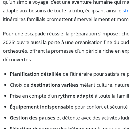
qu’un simple voyage, c’est une aventure humaine qui mari
adapté aux besoins de toute la tribu, éclipsant ainsi le
st
itinéraires familials promettent émerveillement et mome
Pour une escapade réussie, la préparation s’impose : cho
2025’ ouvre aussi la porte à une organisation fine du bud
orchestrés, offrent la promesse d’un périple riche en e
découvertes.
Planification détaillée
de l’itinéraire pour satisfaire 
Choix de
destinations variées
mêlant culture, nature
Prise en compte d’un
rythme adapté
à toute la famil
Équipement indispensable
pour confort et sécurité 
Gestion des pauses
et détente avec des activités lu
Sélection rigoureuse
des hébergements pour un séjo