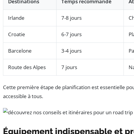
Destinations
Temps recommandé
At
Irlande
7-8 jours
Ch
Croatie
6-7 jours
Pl
Barcelone
3-4 jours
Pa
Route des Alpes
7 jours
Na
Cette première étape de planification est essentielle pou
accessible à tous.
Équipement indispensable et pr